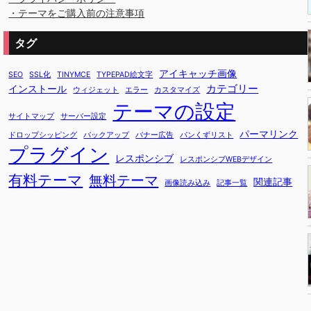
・テーマをご購入前の注意事項
タグ
アイキャッチ画像
SEO
SSL化
TINYMCE
TYPEPAD絵文字
カテゴリー
インストール
ウィジェット
エラー
カスタマイズ
テーマの設定
サイトマップ
サーバー設定
パーマリンク
ドロップシッピング
バックアップ
バナー広告
パンくずリスト
プラグイン
レスポンシブ
レスポンシブWEBデザイン
有料テーマ
無料テーマ
関連記事
画像読み込み
記事一覧