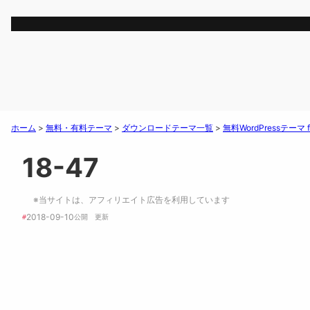
ホーム
>
無料・有料テーマ
>
ダウンロードテーマ一覧
>
無料WordPressテー
18-47
※当サイトは、アフィリエイト広告を利用しています
2018-09-10
#
公開　
更新 