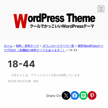
ホーム
>
無料・有料テーマ
>
ダウンロードテーマ一覧
>
無料WordPressテー
マ f7042 （高機能の有料テーマもあります！）
>
18-44
18-44
※当サイトは、アフィリエイト広告を利用しています
2018-09-07
#
公開　
更新 
Share on X
Share on Facebook
Share on LINE
Share on Pint
Share On: