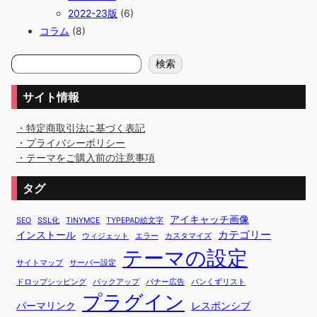
2022-23版
(6)
コラム
(8)
検
検索
索
サイト情報
・特定商取引法に基づく表記
・プライバシーポリシー
・テーマをご購入前の注意事項
タグ
アイキャッチ画像
SEO
SSL化
TINYMCE
TYPEPAD絵文字
カテゴリー
インストール
ウィジェット
エラー
カスタマイズ
テーマの設定
サイトマップ
サーバー設定
ドロップシッピング
バックアップ
バナー広告
パンくずリスト
プラグイン
パーマリンク
レスポンシブ