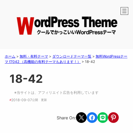
ホーム
>
無料・有料テーマ
>
ダウンロードテーマ一覧
>
無料WordPressテー
マ f7042 （高機能の有料テーマもあります！）
>
18-42
18-42
※当サイトは、アフィリエイト広告を利用しています
2018-09-07
#
公開　
更新 
Share on X
Share on Facebook
Share on LINE
Share on Pint
Share On: