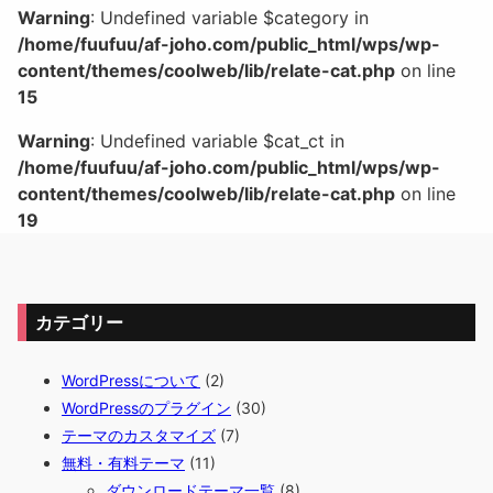
Warning
: Undefined variable $category in
/home/fuufuu/af-joho.com/public_html/wps/wp-
content/themes/coolweb/lib/relate-cat.php
on line
15
Warning
: Undefined variable $cat_ct in
/home/fuufuu/af-joho.com/public_html/wps/wp-
content/themes/coolweb/lib/relate-cat.php
on line
19
カテゴリー
WordPressについて
(2)
WordPressのプラグイン
(30)
テーマのカスタマイズ
(7)
無料・有料テーマ
(11)
ダウンロードテーマ一覧
(8)