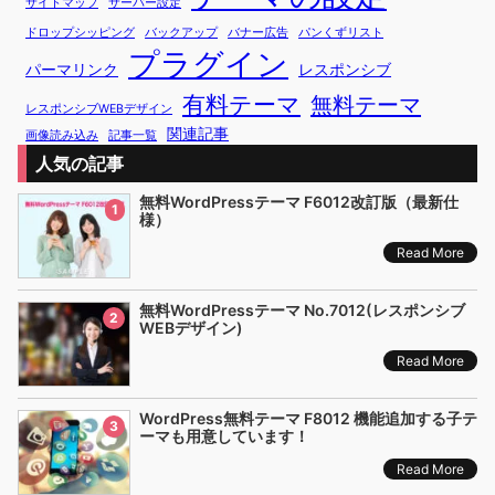
サイトマップ
サーバー設定
ドロップシッピング
バックアップ
バナー広告
パンくずリスト
プラグイン
パーマリンク
レスポンシブ
有料テーマ
無料テーマ
レスポンシブWEBデザイン
関連記事
画像読み込み
記事一覧
人気の記事
無料WordPressテーマ F6012改訂版（最新仕
1
様）
Read More
無料WordPressテーマ No.7012(レスポンシブ
2
WEBデザイン)
Read More
WordPress無料テーマ F8012 機能追加する子テ
3
ーマも用意しています！
Read More