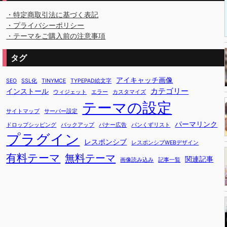
・特定商取引法に基づく表記
・プライバシーポリシー
・テーマをご購入前の注意事項
タグ
アイキャッチ画像
SEO
SSL化
TINYMCE
TYPEPAD絵文字
カテゴリー
インストール
ウィジェット
エラー
カスタマイズ
テーマの設定
サイトマップ
サーバー設定
パーマリンク
ドロップシッピング
バックアップ
バナー広告
パンくずリスト
プラグイン
レスポンシブ
レスポンシブWEBデザイン
有料テーマ
無料テーマ
関連記事
画像読み込み
記事一覧