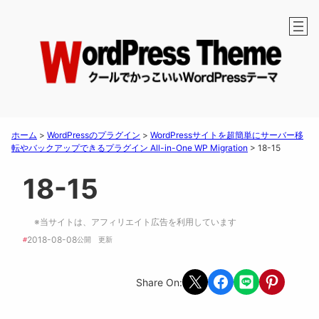
ホーム
>
WordPressのプラグイン
>
WordPressサイトを超簡単にサーバー移
転やバックアップできるプラグイン All-in-One WP Migration
>
18-15
18-15
※当サイトは、アフィリエイト広告を利用しています
2018-08-08
#
公開　
更新 
Share on X
Share on Facebook
Share on LINE
Share on Pint
Share On: