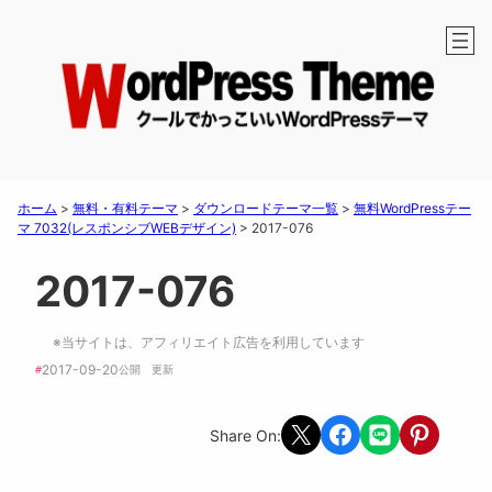
ホーム
>
無料・有料テーマ
>
ダウンロードテーマ一覧
>
無料WordPressテー
マ 7032(レスポンシブWEBデザイン)
>
2017-076
2017-076
※当サイトは、アフィリエイト広告を利用しています
2017-09-20
#
公開　
更新 
Share on X
Share on Facebook
Share on LINE
Share on Pint
Share On: