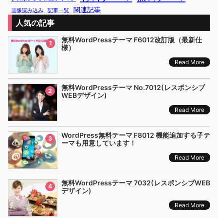
関連記事
画像読み込み
記事一覧
人気の記事
無料WordPressテーマ F6012改訂版（最新仕
1
様）
Read More
無料WordPressテーマ No.7012(レスポンシブ
2
WEBデザイン)
Read More
WordPress無料テーマ F8012 機能追加する子テ
3
ーマも用意しています！
Read More
無料WordPressテーマ 7032(レスポンシブWEB
4
デザイン)
Read More