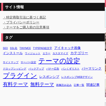
サイト情報
・特定商取引法に基づく表記
・プライバシーポリシー
・テーマをご購入前の注意事項
タグ
アイキャッチ画像
SEO
SSL化
TINYMCE
TYPEPAD絵文字
カテゴリー
インストール
ウィジェット
エラー
カスタマイズ
テーマの設定
サイトマップ
サーバー設定
パーマリンク
ドロップシッピング
バックアップ
バナー広告
パンくずリスト
プラグイン
レスポンシブ
レスポンシブWEBデザイン
有料テーマ
無料テーマ
関連記事
画像読み込み
記事一覧