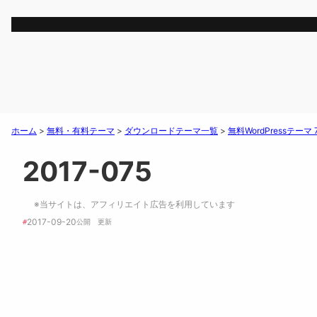
ホーム
>
無料・有料テーマ
>
ダウンロードテーマ一覧
>
無料WordPressテーマ
2017-075
※当サイトは、アフィリエイト広告を利用しています
2017-09-20
#
公開　
更新 