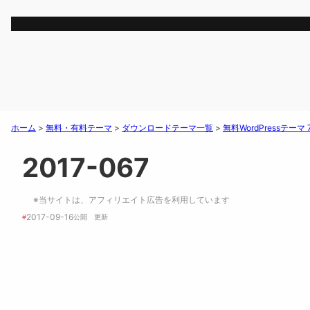
ホーム
>
無料・有料テーマ
>
ダウンロードテーマ一覧
>
無料WordPressテー
2017-067
※当サイトは、アフィリエイト広告を利用しています
2017-09-16
#
公開　
更新 