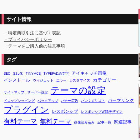
サイト情報
・特定商取引法に基づく表記
・プライバシーポリシー
・テーマをご購入前の注意事項
タグ
アイキャッチ画像
SEO
SSL化
TINYMCE
TYPEPAD絵文字
カテゴリー
インストール
ウィジェット
エラー
カスタマイズ
テーマの設定
サイトマップ
サーバー設定
パーマリンク
ドロップシッピング
バックアップ
バナー広告
パンくずリスト
プラグイン
レスポンシブ
レスポンシブWEBデザイン
有料テーマ
無料テーマ
関連記事
画像読み込み
記事一覧