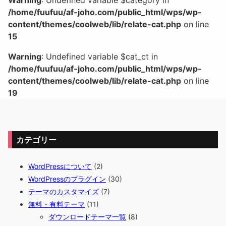
Warning
: Undefined variable $category in
/home/fuufuu/af-joho.com/public_html/wps/wp-
content/themes/coolweb/lib/relate-cat.php
on line
15
Warning
: Undefined variable $cat_ct in
/home/fuufuu/af-joho.com/public_html/wps/wp-
content/themes/coolweb/lib/relate-cat.php
on line
19
カテゴリー
WordPressについて
(2)
WordPressのプラグイン
(30)
テーマのカスタマイズ
(7)
無料・有料テーマ
(11)
ダウンロードテーマ一覧
(8)