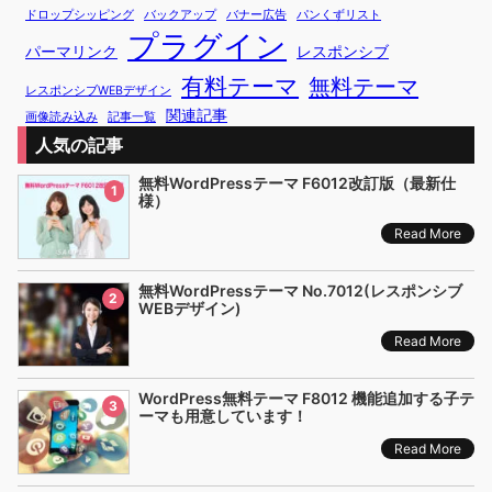
ドロップシッピング
バックアップ
バナー広告
パンくずリスト
プラグイン
パーマリンク
レスポンシブ
有料テーマ
無料テーマ
レスポンシブWEBデザイン
関連記事
画像読み込み
記事一覧
人気の記事
無料WordPressテーマ F6012改訂版（最新仕
1
様）
Read More
無料WordPressテーマ No.7012(レスポンシブ
2
WEBデザイン)
Read More
WordPress無料テーマ F8012 機能追加する子テ
3
ーマも用意しています！
Read More