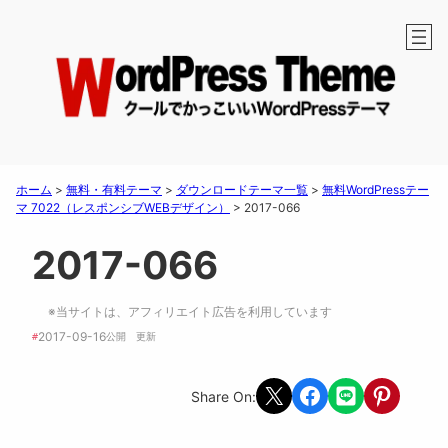
ホーム
>
無料・有料テーマ
>
ダウンロードテーマ一覧
>
無料WordPressテー
マ 7022（レスポンシブWEBデザイン）
>
2017-066
2017-066
※当サイトは、アフィリエイト広告を利用しています
2017-09-16
#
公開　
更新 
Share on X
Share on Facebook
Share on LINE
Share on Pint
Share On: