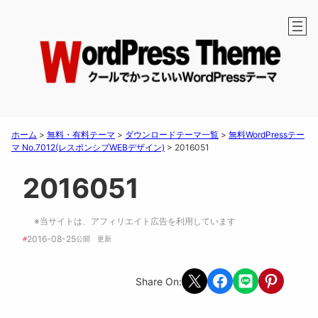
ホーム
>
無料・有料テーマ
>
ダウンロードテーマ一覧
>
無料WordPressテー
マ No.7012(レスポンシブWEBデザイン)
>
2016051
2016051
※当サイトは、アフィリエイト広告を利用しています
2016-08-25
#
公開　
更新 
Share on X
Share on Facebook
Share on LINE
Share on Pint
Share On: